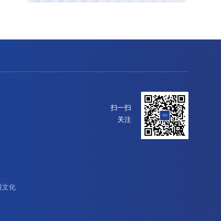
扫一扫
关注
遇文化