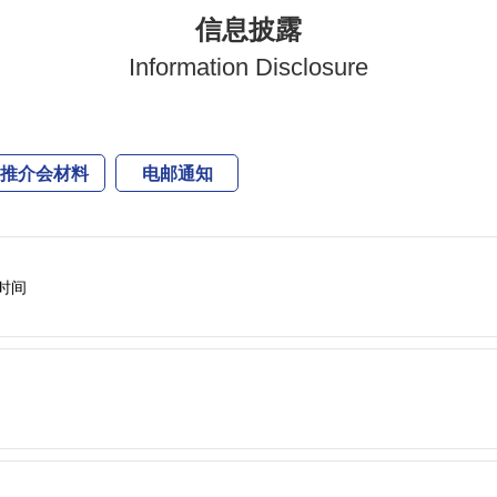
信息披露
Information Disclosure
推介会材料
电邮通知
时间