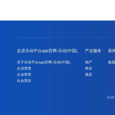
走进乐动平台app官网-乐动(中国),
产业服务
新
关于乐动平台app官网-乐动(中国),
地产
集
企业荣誉
商业
企业荣誉
酒店
社会责任
乐动