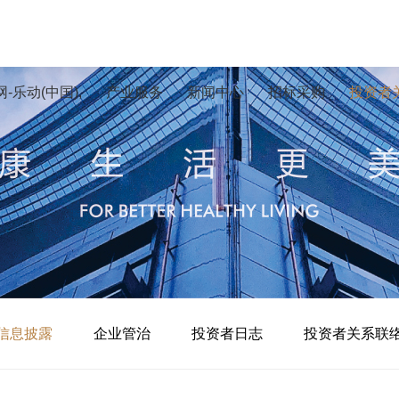
-乐动(中国),
产业服务
新闻中心
招标采购
投资者
信息披露
企业管治
投资者日志
投资者关系联